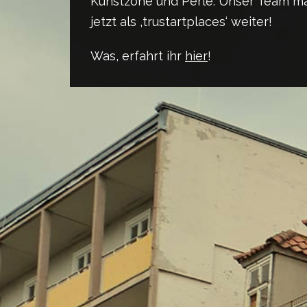
Kunstzone und Perle.
Unser Team m
jetzt als ‚trustartplaces‘ weiter!
Was, erfahrt ihr
hier
!